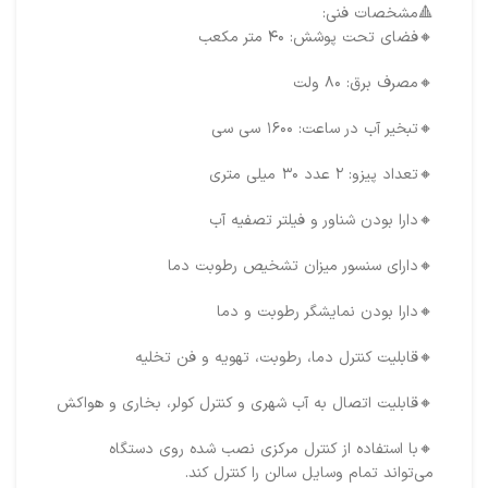
🔺️مشخصات فنی:
🔸️فضای تحت پوشش: ۴۰ متر مکعب
🔸️مصرف برق: ۸۰ ولت
🔸️تبخیر آب در ساعت: ۱۶۰۰ سی سی
🔸️تعداد پیزو: ۲ عدد ۳۰ میلی متری
🔸️دارا بودن شناور و فیلتر تصفیه آب
🔸️دارای سنسور میزان تشخیص رطوبت دما
🔸️دارا بودن نمایشگر رطوبت و دما
🔸️قابلیت کنترل دما، رطوبت، تهویه و فن تخلیه
🔸️قابلیت اتصال به آب شهری و کنترل کولر، بخاری و هواکش
🔸️با استفاده از کنترل مرکزی نصب شده روی دستگاه
می‌تواند تمام وسایل سالن را کنترل کند.