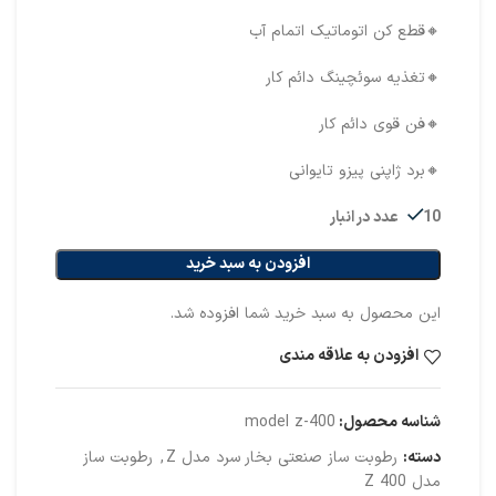
🔸️قطع کن اتوماتیک اتمام آب
🔸️تغذیه سوئچینگ دائم کار
🔸️فن قوی دائم کار
🔸️برد ژاپنی پیزو تایوانی
10 عدد در انبار
افزودن به سبد خرید
این محصول به سبد خرید شما افزوده شد.
افزودن به علاقه مندی
شناسه محصول:
model z-400
دسته:
رطوبت ساز صنعتی بخار سرد مدل Z
,
رطوبت ساز
مدل Z 400