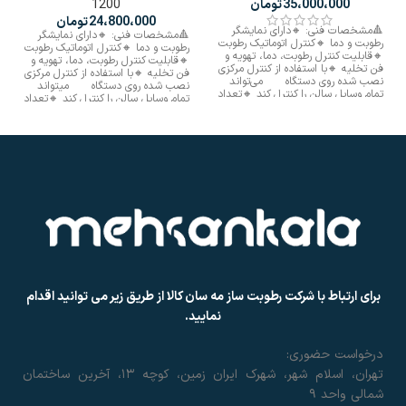
35،000،000
تومان
1200
24،800،000
تومان
🔺️مشخصات فنی: 🔸️دارای نمایشگر
🔺️مشخصات فنی: 🔸️دارای نمایشگر
رطوبت و دما 🔸️کنترل اتوماتیک رطوبت
رطوبت و دما 🔸️کنترل اتوماتیک رطوبت
🔸️قابلیت کنترل رطوبت، دما، تهویه و
🔸️قابلیت کنترل رطوبت، دما، تهویه و
فن تخلیه 🔸️با استفاده از کنترل مرکزی
فن تخلیه 🔸️با استفاده از کنترل مرکزی
نصب شده روی دستگاه می‌تواند
نصب شده روی دستگاه میتواند
تمام وسایل سالن را کنترل کند 🔸️تعداد
تمام وسایل سالن را کنترل کند 🔸️تعداد
پیزو: ۱۰ 🔸️فضای تحت پوشش ۲۴۰
پیزو: ۵ 🔸️فضای تحت پوشش ۱۲۰متر
متر مکعب تا ۹۸ درصدرطوبت 🔸️اتصال
مکعب تا ۹۸درصدرطوبت 🔸️اتصال به
به شیر آب شهری 🔸️دارای فیلتر تصفیه
شیر آب شهری 🔸️دارای فیلتر تصفیه
آب 🔸️قطع کن اتوماتیک اتمام آب
آب 🔸️قطع کن اتوماتیک اتمام آب
🔸️تغذیه پاور سوئچینگ دائم کار
🔸️تغذیه پاور سوئچینگ دائم کار 🔸️فن
🔸️دارای ۲ جفت فن دائم کار 🔸️برد
قوی دائم کار 🔸️برد ژاپنی پیزو تایوانی
ژاپنی پیزو تایوانی
برای ارتباط با شرکت رطوبت ساز مه سان کالا از طریق زیر می توانید اقدام
نمایید.
درخواست حضوری:
تهران، اسلام شهر، شهرک ایران زمین، کوچه ۱۳، آخرین ساختمان
شمالی واحد ۹