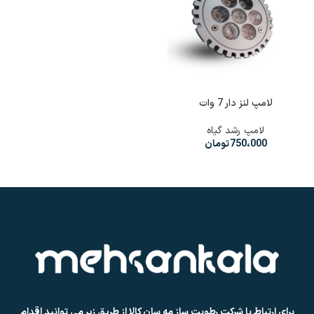
لامپ لنز دار 7 وات
لامپ رشد گیاه
750،000
تومان
برای ارتباط با شرکت رطوبت ساز مه سان کالا از طریق زیر می توانید اقدام