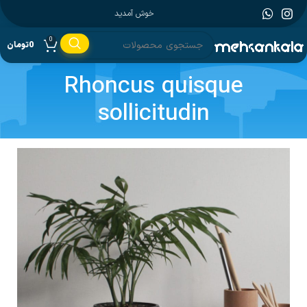
خوش آمدید
0
0
تومان
Rhoncus quisque
sollicitudin