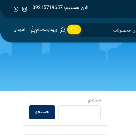
الان هستیم: 09215719657
0
ورود / ثبت نام
0
تومان
جستجو
جستجو