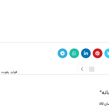
فواید رطوبت س
انه
”
ن کالا