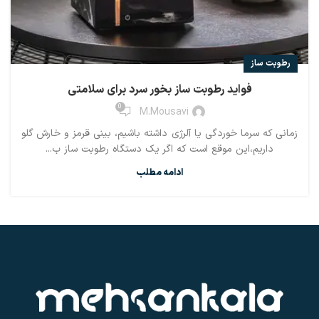
رطوبت ساز
فواید رطوبت ساز بخور سرد برای سلامتی
0
M.mousavi
زمانی که سرما خوردگی یا آلرژی داشته باشیم، بینی قرمز و خارش گلو
داریم،این موقع است که اگر یک دستگاه رطوبت ساز ب...
ادامه مطلب