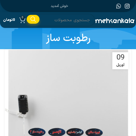
خوش آمدید
0
0
تومان
رطوبت ساز
09
آوریل